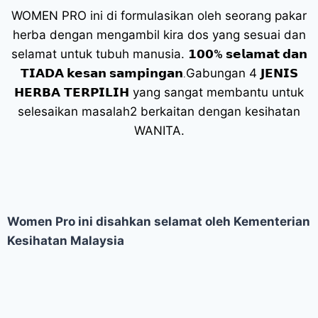
WOMEN PRO ini di formulasikan oleh seorang pakar
herba dengan mengambil kira dos yang sesuai dan
selamat untuk tubuh manusia.
𝟭𝟬𝟬% 𝘀𝗲𝗹𝗮𝗺𝗮𝘁 𝗱𝗮𝗻
𝗧𝗜𝗔𝗗𝗔 𝗸𝗲𝘀𝗮𝗻 𝘀𝗮𝗺𝗽𝗶𝗻𝗴𝗮𝗻.
Gabungan 4 𝗝𝗘𝗡𝗜𝗦
𝗛𝗘𝗥𝗕𝗔 𝗧𝗘𝗥𝗣𝗜𝗟𝗜𝗛 yang sangat membantu untuk
selesaikan masalah2 berkaitan dengan kesihatan
WANITA.
Women Pro ini disahkan selamat oleh Kementerian
Kesihatan Malaysia