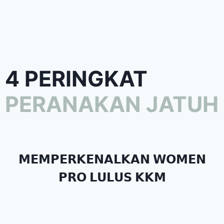
4 PERINGKAT
PERANAKAN JATUH
𝗠𝗘𝗠𝗣𝗘𝗥𝗞𝗘𝗡𝗔𝗟𝗞𝗔𝗡 𝗪𝗢𝗠𝗘𝗡
𝗣𝗥𝗢 𝗟𝗨𝗟𝗨𝗦 𝗞𝗞𝗠