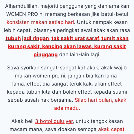
Alhamdulillah, majoriti pengguna yang dah amalkan
WOMEN PRO ni memang berkesan jika betul-betul
konsisten makan setiap hari
. Untuk nampak kesan
lebih cepat, biasanya peringkat awal akak akan rasa
tubuh jadi ringan, tak sakit urat saraf, tumit akan
kurang sakit, kencing akan lawas, kurang sakit
pinggang
dan lain-lain lagi.
Saya syorkan sangat-sangat kat akak, akak wajib
makan women pro ni, jangan biarkan lama-
lama..effect dia sangat teruk kak, akan effect
kepada tubuh kita dan boleh effect kepada suami
sebab susah nak bersama.
Silap hari bulan, akak
ada madu.
Akak beli
3 botol dulu yer
, untuk tengok kesan
macam mana, saya doakan semoga
akak cepat