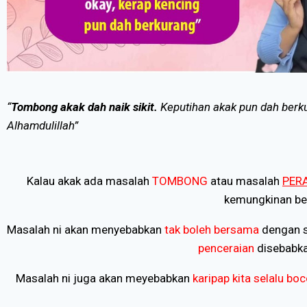
“
Tombong akak dah naik sikit.
Keputihan akak pun dah berk
Alhamdulillah”
Kalau akak ada masalah
TOMBONG
atau masalah
PER
kemungkinan bes
Masalah ni akan menyebabkan
tak boleh bersama
dengan s
penceraian
disebabkan
Masalah ni juga akan meyebabkan
karipap kita selalu boc